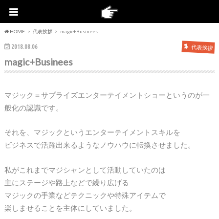
HOME
代表挨拶
magic+Businees
2018.08.06
代表挨拶
magic+Businees
マジック＝サプライズエンターテイメントショーというのが一
般化の認識です。
それを、マジックというエンターテイメントスキルを
ビジネスで活躍出来るようなノウハウに転換させました。
私がこれまでマジシャンとして活動していたのは
主にステージや路上などで繰り広げる
マジックの手業などテクニックや特殊アイテムで
楽しませることを主体にしていました。