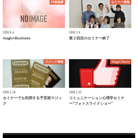
代表挨拶
セミナー情報
2018.8.6
2018.3.4
magic+Businees
第２回目のセミナー終了
マジック情報
Magic Movie
2018.2.24
2018.2.22
セミナーでも利用する予言術マジッ
コミュニケーション心理学セミナ
ク
ー”フォトスライドショー”