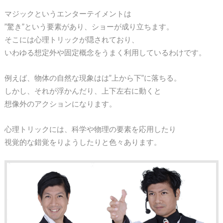
マジックというエンターテイメントは
”驚き”という要素があり、ショーが成り立ちます。
そこには心理トリックが隠されており、
いわゆる想定外や固定概念をうまく利用しているわけです。
例えば、物体の自然な現象はは”上から下”に落ちる。
しかし、それが浮かんだり、上下左右に動くと
想像外のアクションになります。
心理トリックには、科学や物理の要素を応用したり
視覚的な錯覚をりようしたりと色々あります。